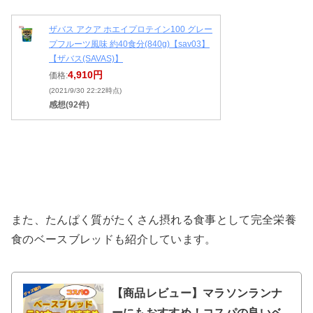
ザバス アクア ホエイプロテイン100 グレー
プフルーツ風味 約40食分(840g)【sav03】
【ザバス(SAVAS)】
4,910円
価格:
(2021/9/30 22:22時点)
感想(92件)
また、たんぱく質がたくさん摂れる食事として完全栄養
食のベースブレッドも紹介しています。
【商品レビュー】マラソンランナ
ーにもおすすめ！コスパの良いベ