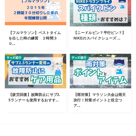
【フルマラソン】ベストタイム
【ニードルピン？平行ピン？】
を出した時の練習 ２時間３
NIKEのスパイクシューズ ...
０...
【疲労回復】故障防止にサブ2.
【雨対策】マラソン大会は雨天
5ランナーも使用するおすす...
決行！対策ポイントと役立つ
ア...