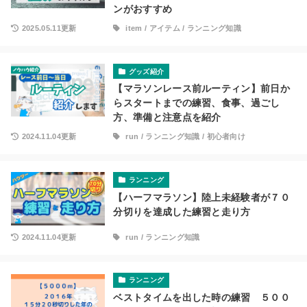
ンがおすすめ
2025.05.11更新
item
/
アイテム
/
ランニング知識
グッズ紹介
【マラソンレース前ルーティン】前日か
らスタートまでの練習、食事、過ごし
方、準備と注意点を紹介
2024.11.04更新
run
/
ランニング知識
/
初心者向け
ランニング
【ハーフマラソン】陸上未経験者が７０
分切りを達成した練習と走り方
2024.11.04更新
run
/
ランニング知識
ランニング
ベストタイムを出した時の練習 ５００