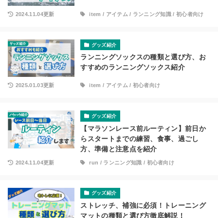
2024.11.04更新
item
/
アイテム
/
ランニング知識
/
初心者向け
グッズ紹介
ランニングソックスの種類と選び方、お
すすめのランニングソックス紹介
2025.01.03更新
item
/
アイテム
/
初心者向け
グッズ紹介
【マラソンレース前ルーティン】前日か
らスタートまでの練習、食事、過ごし
方、準備と注意点を紹介
2024.11.04更新
run
/
ランニング知識
/
初心者向け
グッズ紹介
ストレッチ、補強に必須！トレーニング
マットの種類と選び方徹底解説！